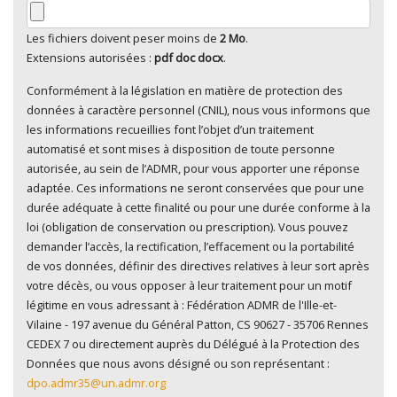
Les fichiers doivent peser moins de
2 Mo
.
Extensions autorisées :
pdf doc docx
.
Conformément à la législation en matière de protection des
En cliquant sur "Envoyer", je consens au traitement de
données à caractère personnel (CNIL), nous vous informons que
mes données à caractère personnel
*
les informations recueillies font l’objet d’un traitement
automatisé et sont mises à disposition de toute personne
autorisée, au sein de l’ADMR, pour vous apporter une réponse
adaptée. Ces informations ne seront conservées que pour une
durée adéquate à cette finalité ou pour une durée conforme à la
loi (obligation de conservation ou prescription). Vous pouvez
demander l’accès, la rectification, l’effacement ou la portabilité
de vos données, définir des directives relatives à leur sort après
votre décès, ou vous opposer à leur traitement pour un motif
légitime en vous adressant à : Fédération ADMR de l'Ille-et-
Vilaine - 197 avenue du Général Patton, CS 90627 - 35706 Rennes
CEDEX 7 ou directement auprès du Délégué à la Protection des
Données que nous avons désigné ou son représentant :
dpo.admr35@un.admr.org