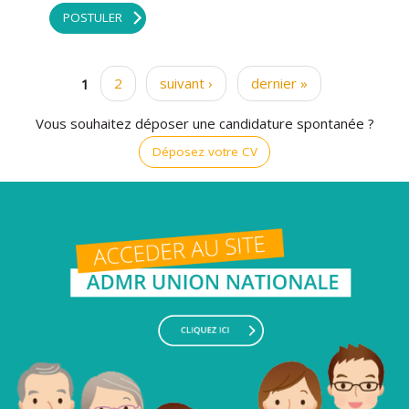
POSTULER
1
2
suivant ›
dernier »
Pages
Vous souhaitez déposer une candidature spontanée ?
Déposez votre CV